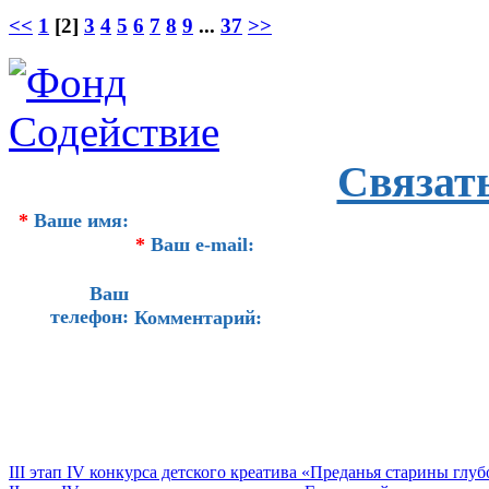
<<
1
[2]
3
4
5
6
7
8
9
...
37
>>
Связат
*
Ваше имя:
*
Ваш e-mail:
Ваш
телефон:
Комментарий:
III этап IV конкурса детского креатива «Преданья старины глу