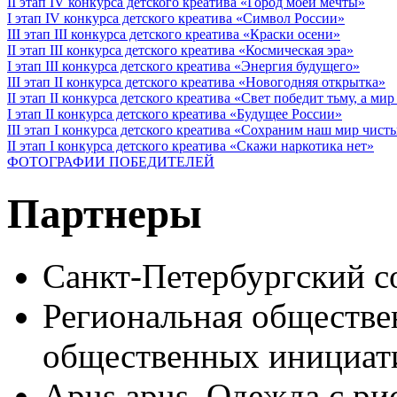
II этап IV конкурса детского креатива «Город моей мечты»
I этап IV конкурса детского креатива «Символ России»
III этап III конкурса детского креатива «Краски осени»
II этап III конкурса детского креатива «Космическая эра»
I этап III конкурса детского креатива «Энергия будущего»
III этап II конкурса детского креатива «Новогодняя открытка»
II этап II конкурса детского креатива «Свет победит тьму, а ми
I этап II конкурса детского креатива «Будущее России»
III этап I конкурса детского креатива «Сохраним наш мир чист
II этап I конкурса детского креатива «Скажи наркотика нет»
ФОТОГРАФИИ ПОБЕДИТЕЛЕЙ
Партнеры
Санкт-Петербургский с
Региональная обществе
общественных иници
Apus apus. Одежда с ри