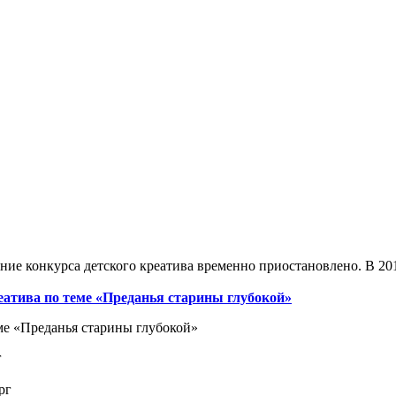
ие конкурса детского креатива временно приостановлено. В 2013
реатива по теме «Преданья старины глубокой»
еме «Преданья старины глубокой»
г
рг