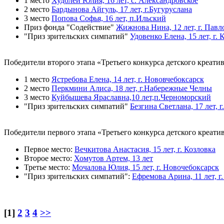
1 место
Худолей Юлия, 16 лет, с. Александровское
2 место
Бардынова Айгуль, 17 лет, г.Бугуруслана
3 место
Попова Софья, 16 лет, п.Ильский
Приз фонда "Содействие"
Жижнова Нина, 12 лет, г. Павл
"Приз зрительских симпатий"
Удовенко Елена, 15 лет, г.
Победители второго этапа «Третьего конкурса детского креати
1 место
Ястребова Елена, 14 лет, г. Нововчебоксарск
2 место
Перкмини Алиса, 18 лет, г.Набережные Челны
3 место
Куйбышева Яраславна,10 лет,п.Черноморский
"Приз зрительских симпатий"
Безгина Светлана, 17 лет, 
Победители первого этапа «Третьего конкурса детского креати
Первое место:
Вечкитова Анастасия, 15 лет, г. Козловка
Второе место:
Хомутов Артем, 13 лет
Третье место:
Мочалова Юлия, 15 лет, г. Новочебоксарск
"Приз зрительских симпатий":
Ефремова Арина, 11 лет, г
[1]
2
3
4
>>