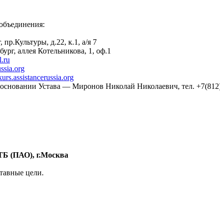
объединения:
 пр.Культуры, д.22, к.1, а/я 7
бург, аллея Котельникова, 1, оф.1
.ru
ssia.org
urs.assistancerussia.org
основании Устава — Миронов Николай Николаевич, тел. +7(812)
ТБ (ПАО), г.Москва
тавные цели.