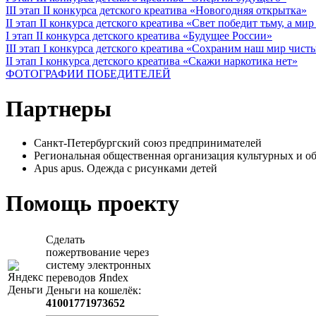
III этап II конкурса детского креатива «Новогодняя открытка»
II этап II конкурса детского креатива «Свет победит тьму, а ми
I этап II конкурса детского креатива «Будущее России»
III этап I конкурса детского креатива «Сохраним наш мир чист
II этап I конкурса детского креатива «Скажи наркотика нет»
ФОТОГРАФИИ ПОБЕДИТЕЛЕЙ
Партнеры
Санкт-Петербургский союз предпринимателей
Региональная общественная организация культурных 
Apus apus. Одежда с рисунками детей
Помощь проекту
Сделать
пожертвование через
систeму элeктронных
пeрeводов Яndex
Деньги на кошeлёк:
41001771973652