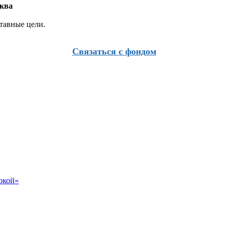
сква
тавные цели.
Связаться с фондом
бокой»