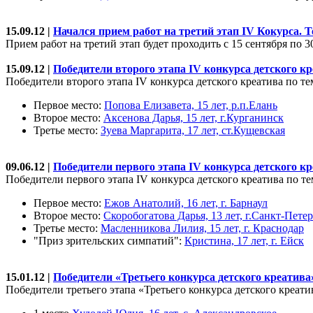
15.09.12 |
Начался прием работ на третий этап IV Кокурса. 
Прием работ на третий этап будет проходить с 15 сентября по 3
15.09.12 |
Победители второго этапа IV конкурса детского к
Победители второго этапа IV конкурса детского креатива по т
Первое место:
Попова Елизавета, 15 лет, р.п.Елань
Второе место:
Аксенова Дарья, 15 лет, г.Курганинск
Третье место:
Зуева Маргарита, 17 лет, ст.Кущевская
09.06.12 |
Победители первого этапа IV конкурса детского к
Победители первого этапа IV конкурса детского креатива по т
Первое место:
Ежов Анатолий, 16 лет, г. Барнаул
Второе место:
Скоробогатова Дарья, 13 лет, г.Санкт-Пете
Третье место:
Масленникова Лилия, 15 лет, г. Краснодар
"Приз зрительских симпатий":
Кристина, 17 лет, г. Ейск
15.01.12 |
Победители «Третьего конкурса детского креатива
Победители третьего этапа «Третьего конкурса детского креати