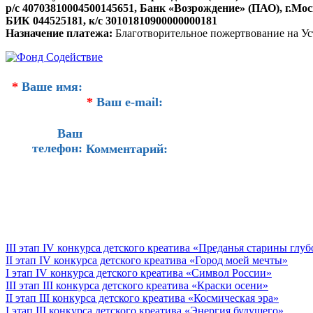
р/с 40703810004500145651, Банк «Возрождение» (ПАО), г.Мо
БИК 044525181, к/с 30101810900000000181
Назначение платежа:
Благотворительное пожертвование на Ус
*
Ваше имя:
*
Ваш e-mail:
Ваш
телефон:
Комментарий:
III этап IV конкурса детского креатива «Преданья старины глу
II этап IV конкурса детского креатива «Город моей мечты»
I этап IV конкурса детского креатива «Символ России»
III этап III конкурса детского креатива «Краски осени»
II этап III конкурса детского креатива «Космическая эра»
I этап III конкурса детского креатива «Энергия будущего»