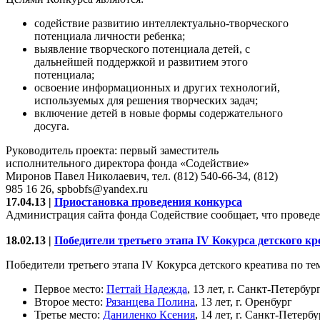
содействие развитию интеллектуально-творческого
потенциала личности ребенка;
выявление творческого потенциала детей, с
дальнейшей поддержкой и развитием этого
потенциала;
освоение информационных и других технологий,
используемых для решения творческих задач;
включение детей в новые формы содержательного
досуга.
Руководитель проекта: первый заместитель
исполнительного директора фонда «Содействие»
Миронов Павел Николаевич, тел. (812) 540-66-34, (812)
985 16 26, spbobfs@yandex.ru
17.04.13 |
Приостановка проведения конкурса
Администрация сайта фонда Содействие сообщает, что проведен
18.02.13 |
Победители третьего этапа IV Кокурса детского к
Победители третьего этапа IV Кокурса детского креатива по т
Первое место:
Петтай Надежда
, 13 лет, г. Санкт-Петербур
Второе место:
Рязанцева Полина
, 13 лет, г. Оренбург
Третье место:
Даниленко Ксения
, 14 лет, г. Санкт-Петербу