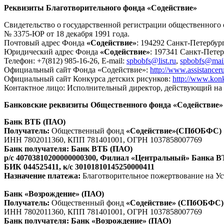
Реквизиты Благотворительного фонда «Содействие»
Свидетельство о государственной регистрации общественного 
№ 3375-ЮР от 18 декабря 1991 года.
Почтовый адрес Фонда
«Содействие»
: 194292 Санкт-Петербург,
Юридический адрес Фонда
«Содействие»
: 197341 Санкт-Петер
Телефон: +7(812) 985-16-26, E-mail:
spbobfs@list.ru
,
spbobfs@mail
Официальный сайт Фонда «Содействие»:
http://www.assistanceru
Официальный сайт Конкурса детских рисунков:
http://www.konk
Контактное лицо: Исполнительный директор, действующий на 
Банковские реквизиты Общественного фонда «Содействие»
Банк ВТБ (ПАО)
Получатель:
Общественный фонд
«Содействие»(СПбОБФС)
ИНН 7802011360, КПП 781401001, ОГРН 1037858007769
Банк получателя: Банк ВТБ (ПАО)
р/с 40703810200000000300, Филиал «Центральный» Банка В
БИК 044525411, к/с 30101810145250000411
Назначение платежа:
Благотворительное пожертвование на Ус
Банк «Возрождение» (ПАО)
Получатель:
Общественный фонд
«Содействие» (СПбОБФС)
ИНН 7802011360, КПП 781401001, ОГРН 1037858007769
Банк получателя: Банк «Возрождение» (ПАО)