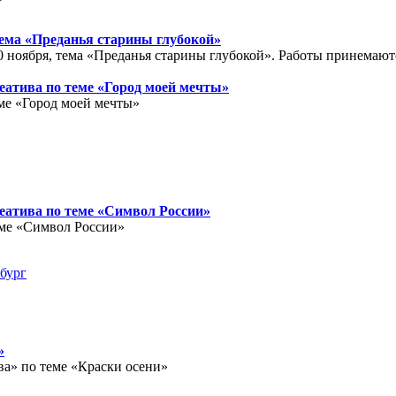
Тема «Преданья старины глубокой»
0 ноября, тема «Преданья старины глубокой». Работы принемаются
реатива по теме «Город моей мечты»
еме «Город моей мечты»
реатива по теме «Символ России»
еме «Символ России»
рбург
»
ва» по теме «Краски осени»