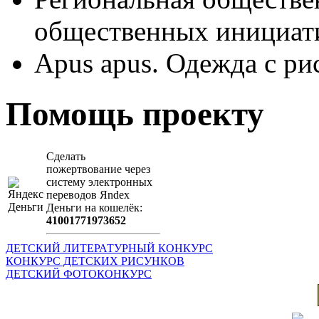
общественных иници
Apus apus. Одежда с ри
Помощь проекту
Сделать
пожертвование через
систeму элeктронных
пeрeводов Яndex
Деньги на кошeлёк:
41001771973652
ДЕТСКИЙ ЛИТЕРАТУРНЫЙ КОНКУРС
КОНКУРС ДЕТСКИХ РИСУНКОВ
ДЕТСКИЙ ФОТОКОНКУРС