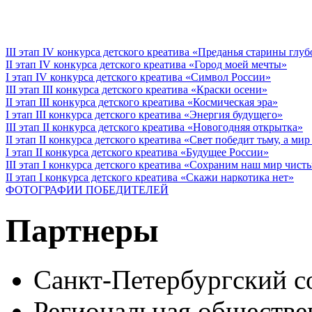
III этап IV конкурса детского креатива «Преданья старины глу
II этап IV конкурса детского креатива «Город моей мечты»
I этап IV конкурса детского креатива «Символ России»
III этап III конкурса детского креатива «Краски осени»
II этап III конкурса детского креатива «Космическая эра»
I этап III конкурса детского креатива «Энергия будущего»
III этап II конкурса детского креатива «Новогодняя открытка»
II этап II конкурса детского креатива «Свет победит тьму, а ми
I этап II конкурса детского креатива «Будущее России»
III этап I конкурса детского креатива «Сохраним наш мир чист
II этап I конкурса детского креатива «Скажи наркотика нет»
ФОТОГРАФИИ ПОБЕДИТЕЛЕЙ
Партнеры
Санкт-Петербургский с
Региональная обществе