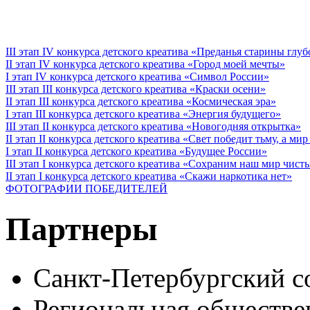
III этап IV конкурса детского креатива «Преданья старины глу
II этап IV конкурса детского креатива «Город моей мечты»
I этап IV конкурса детского креатива «Символ России»
III этап III конкурса детского креатива «Краски осени»
II этап III конкурса детского креатива «Космическая эра»
I этап III конкурса детского креатива «Энергия будущего»
III этап II конкурса детского креатива «Новогодняя открытка»
II этап II конкурса детского креатива «Свет победит тьму, а ми
I этап II конкурса детского креатива «Будущее России»
III этап I конкурса детского креатива «Сохраним наш мир чист
II этап I конкурса детского креатива «Скажи наркотика нет»
ФОТОГРАФИИ ПОБЕДИТЕЛЕЙ
Партнеры
Санкт-Петербургский с
Региональная обществе