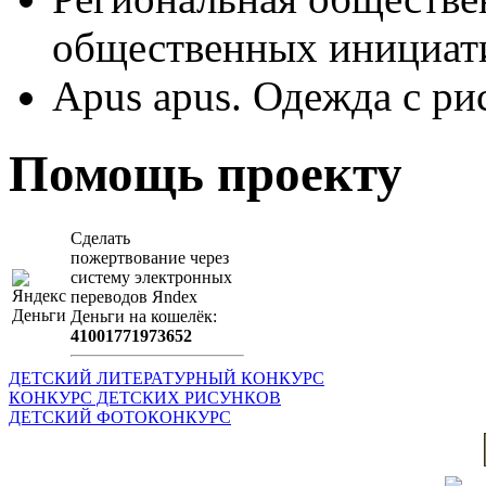
общественных иници
Apus apus. Одежда с ри
Помощь проекту
Сделать
пожертвование через
систeму элeктронных
пeрeводов Яndex
Деньги на кошeлёк:
41001771973652
ДЕТСКИЙ ЛИТЕРАТУРНЫЙ КОНКУРС
КОНКУРС ДЕТСКИХ РИСУНКОВ
ДЕТСКИЙ ФОТОКОНКУРС