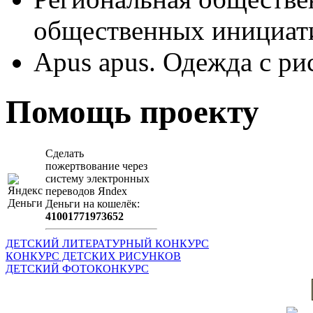
общественных иници
Apus apus. Одежда с ри
Помощь проекту
Сделать
пожертвование через
систeму элeктронных
пeрeводов Яndex
Деньги на кошeлёк:
41001771973652
ДЕТСКИЙ ЛИТЕРАТУРНЫЙ КОНКУРС
КОНКУРС ДЕТСКИХ РИСУНКОВ
ДЕТСКИЙ ФОТОКОНКУРС