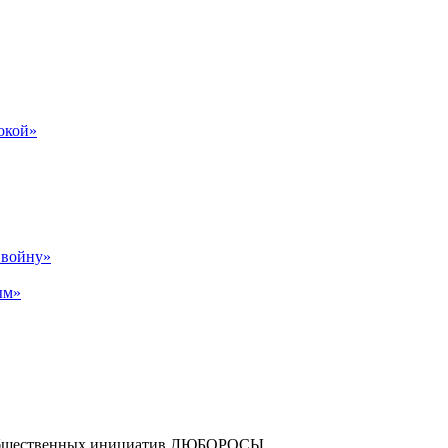
бокой»
р войну»
ым»
и общественных инициатив ЛЮБОРОСЫ