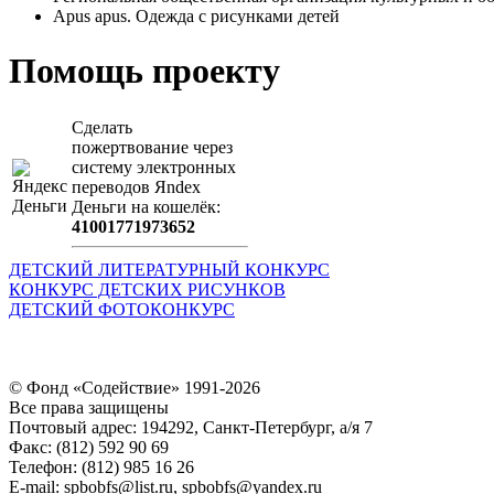
Apus apus. Одежда с рисунками детей
Помощь проекту
Сделать
пожертвование через
систeму элeктронных
пeрeводов Яndex
Деньги на кошeлёк:
41001771973652
ДЕТСКИЙ ЛИТЕРАТУРНЫЙ КОНКУРС
КОНКУРС ДЕТСКИХ РИСУНКОВ
ДЕТСКИЙ ФОТОКОНКУРС
© Фонд «Содействие» 1991-2026
Все права защищены
Почтовый адрес: 194292, Санкт-Петербург, а/я 7
Факс: (812) 592 90 69
Телефон: (812) 985 16 26
E-mail: spbobfs@list.ru, spbobfs@yandex.ru