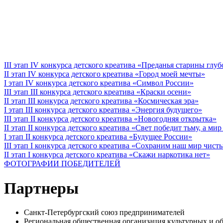
III этап IV конкурса детского креатива «Преданья старины глу
II этап IV конкурса детского креатива «Город моей мечты»
I этап IV конкурса детского креатива «Символ России»
III этап III конкурса детского креатива «Краски осени»
II этап III конкурса детского креатива «Космическая эра»
I этап III конкурса детского креатива «Энергия будущего»
III этап II конкурса детского креатива «Новогодняя открытка»
II этап II конкурса детского креатива «Свет победит тьму, а ми
I этап II конкурса детского креатива «Будущее России»
III этап I конкурса детского креатива «Сохраним наш мир чист
II этап I конкурса детского креатива «Скажи наркотика нет»
ФОТОГРАФИИ ПОБЕДИТЕЛЕЙ
Партнеры
Санкт-Петербургский союз предпринимателей
Региональная общественная организация культурных 