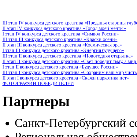
III этап IV конкурса детского креатива «Преданья старины глу
II этап IV конкурса детского креатива «Город моей мечты»
I этап IV конкурса детского креатива «Символ России»
III этап III конкурса детского креатива «Краски осени»
II этап III конкурса детского креатива «Космическая эра»
I этап III конкурса детского креатива «Энергия будущего»
III этап II конкурса детского креатива «Новогодняя открытка»
II этап II конкурса детского креатива «Свет победит тьму, а ми
I этап II конкурса детского креатива «Будущее России»
III этап I конкурса детского креатива «Сохраним наш мир чист
II этап I конкурса детского креатива «Скажи наркотика нет»
ФОТОГРАФИИ ПОБЕДИТЕЛЕЙ
Партнеры
Санкт-Петербургский с
Региональная обществе