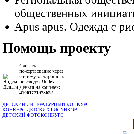
общественных иници
Apus apus. Одежда с ри
Помощь проекту
Сделать
пожертвование через
систeму элeктронных
пeрeводов Яndex
Деньги на кошeлёк:
41001771973652
ДЕТСКИЙ ЛИТЕРАТУРНЫЙ КОНКУРС
КОНКУРС ДЕТСКИХ РИСУНКОВ
ДЕТСКИЙ ФОТОКОНКУРС