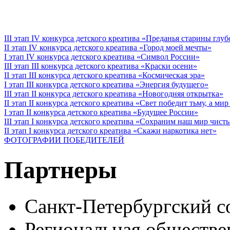
III этап IV конкурса детского креатива «Преданья старины глу
II этап IV конкурса детского креатива «Город моей мечты»
I этап IV конкурса детского креатива «Символ России»
III этап III конкурса детского креатива «Краски осени»
II этап III конкурса детского креатива «Космическая эра»
I этап III конкурса детского креатива «Энергия будущего»
III этап II конкурса детского креатива «Новогодняя открытка»
II этап II конкурса детского креатива «Свет победит тьму, а ми
I этап II конкурса детского креатива «Будущее России»
III этап I конкурса детского креатива «Сохраним наш мир чист
II этап I конкурса детского креатива «Скажи наркотика нет»
ФОТОГРАФИИ ПОБЕДИТЕЛЕЙ
Партнеры
Санкт-Петербургский с
Региональная обществе