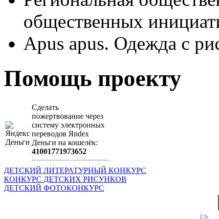
общественных иници
Apus apus. Одежда с ри
Помощь проекту
Сделать
пожертвование через
систeму элeктронных
пeрeводов Яndex
Деньги на кошeлёк:
41001771973652
ДЕТСКИЙ ЛИТЕРАТУРНЫЙ КОНКУРС
КОНКУРС ДЕТСКИХ РИСУНКОВ
ДЕТСКИЙ ФОТОКОНКУРС