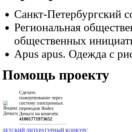
Санкт-Петербургский с
Региональная обществе
общественных иници
Apus apus. Одежда с ри
Помощь проекту
Сделать
пожертвование через
систeму элeктронных
пeрeводов Яndex
Деньги на кошeлёк:
41001771973652
ДЕТСКИЙ ЛИТЕРАТУРНЫЙ КОНКУРС