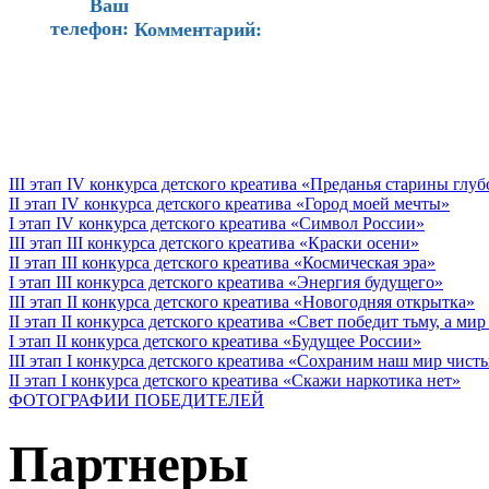
Ваш
телефон:
Комментарий:
III этап IV конкурса детского креатива «Преданья старины глу
II этап IV конкурса детского креатива «Город моей мечты»
I этап IV конкурса детского креатива «Символ России»
III этап III конкурса детского креатива «Краски осени»
II этап III конкурса детского креатива «Космическая эра»
I этап III конкурса детского креатива «Энергия будущего»
III этап II конкурса детского креатива «Новогодняя открытка»
II этап II конкурса детского креатива «Свет победит тьму, а ми
I этап II конкурса детского креатива «Будущее России»
III этап I конкурса детского креатива «Сохраним наш мир чист
II этап I конкурса детского креатива «Скажи наркотика нет»
ФОТОГРАФИИ ПОБЕДИТЕЛЕЙ
Партнеры