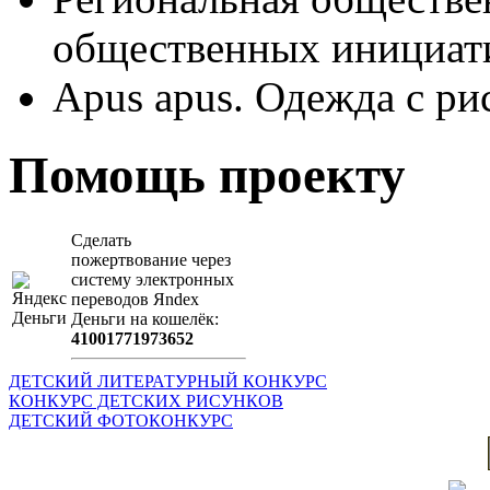
общественных иници
Apus apus. Одежда с ри
Помощь проекту
Сделать
пожертвование через
систeму элeктронных
пeрeводов Яndex
Деньги на кошeлёк:
41001771973652
ДЕТСКИЙ ЛИТЕРАТУРНЫЙ КОНКУРС
КОНКУРС ДЕТСКИХ РИСУНКОВ
ДЕТСКИЙ ФОТОКОНКУРС