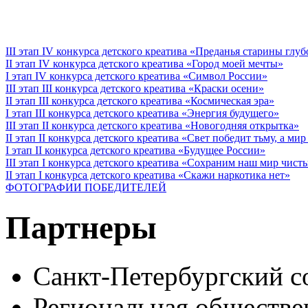
III этап IV конкурса детского креатива «Преданья старины глу
II этап IV конкурса детского креатива «Город моей мечты»
I этап IV конкурса детского креатива «Символ России»
III этап III конкурса детского креатива «Краски осени»
II этап III конкурса детского креатива «Космическая эра»
I этап III конкурса детского креатива «Энергия будущего»
III этап II конкурса детского креатива «Новогодняя открытка»
II этап II конкурса детского креатива «Свет победит тьму, а ми
I этап II конкурса детского креатива «Будущее России»
III этап I конкурса детского креатива «Сохраним наш мир чист
II этап I конкурса детского креатива «Скажи наркотика нет»
ФОТОГРАФИИ ПОБЕДИТЕЛЕЙ
Партнеры
Санкт-Петербургский с
Региональная обществе