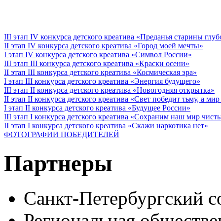
III этап IV конкурса детского креатива «Преданья старины глу
II этап IV конкурса детского креатива «Город моей мечты»
I этап IV конкурса детского креатива «Символ России»
III этап III конкурса детского креатива «Краски осени»
II этап III конкурса детского креатива «Космическая эра»
I этап III конкурса детского креатива «Энергия будущего»
III этап II конкурса детского креатива «Новогодняя открытка»
II этап II конкурса детского креатива «Свет победит тьму, а ми
I этап II конкурса детского креатива «Будущее России»
III этап I конкурса детского креатива «Сохраним наш мир чист
II этап I конкурса детского креатива «Скажи наркотика нет»
ФОТОГРАФИИ ПОБЕДИТЕЛЕЙ
Партнеры
Санкт-Петербургский с
Региональная обществе