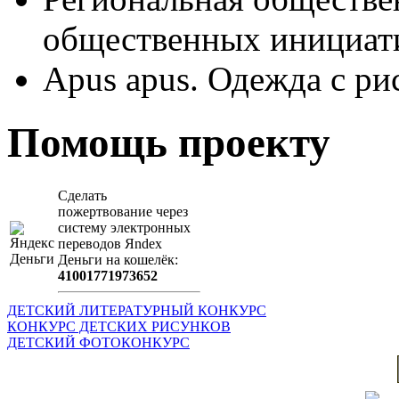
общественных иници
Apus apus. Одежда с ри
Помощь проекту
Сделать
пожертвование через
систeму элeктронных
пeрeводов Яndex
Деньги на кошeлёк:
41001771973652
ДЕТСКИЙ ЛИТЕРАТУРНЫЙ КОНКУРС
КОНКУРС ДЕТСКИХ РИСУНКОВ
ДЕТСКИЙ ФОТОКОНКУРС