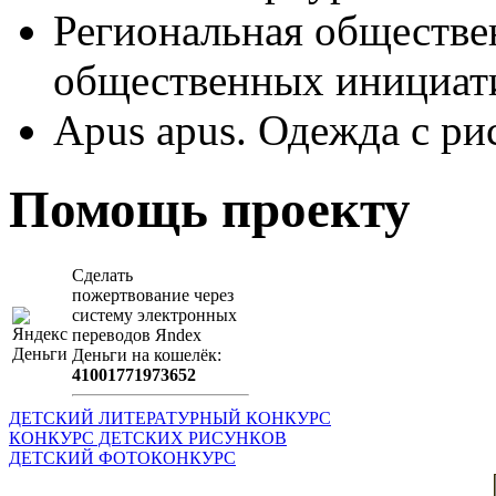
Региональная обществе
общественных иници
Apus apus. Одежда с ри
Помощь проекту
Сделать
пожертвование через
систeму элeктронных
пeрeводов Яndex
Деньги на кошeлёк:
41001771973652
ДЕТСКИЙ ЛИТЕРАТУРНЫЙ КОНКУРС
КОНКУРС ДЕТСКИХ РИСУНКОВ
ДЕТСКИЙ ФОТОКОНКУРС