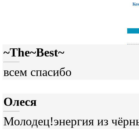
Ко
~The~Best~
всем спасибо
Олеся
Молодец!энергия из чёрны