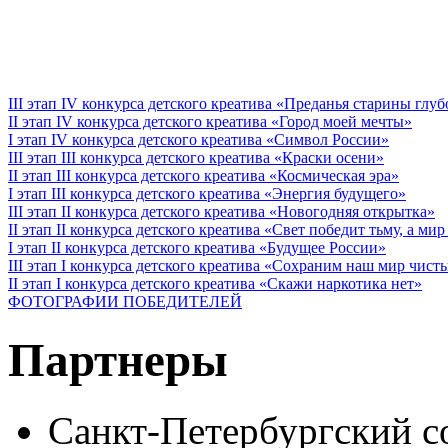
III этап IV конкурса детского креатива «Преданья старины глу
II этап IV конкурса детского креатива «Город моей мечты»
I этап IV конкурса детского креатива «Символ России»
III этап III конкурса детского креатива «Краски осени»
II этап III конкурса детского креатива «Космическая эра»
I этап III конкурса детского креатива «Энергия будущего»
III этап II конкурса детского креатива «Новогодняя открытка»
II этап II конкурса детского креатива «Свет победит тьму, а ми
I этап II конкурса детского креатива «Будущее России»
III этап I конкурса детского креатива «Сохраним наш мир чист
II этап I конкурса детского креатива «Скажи наркотика нет»
ФОТОГРАФИИ ПОБЕДИТЕЛЕЙ
Партнеры
Санкт-Петербургский с