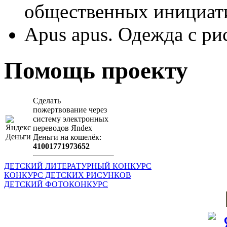
общественных иници
Apus apus. Одежда с ри
Помощь проекту
Сделать
пожертвование через
систeму элeктронных
пeрeводов Яndex
Деньги на кошeлёк:
41001771973652
ДЕТСКИЙ ЛИТЕРАТУРНЫЙ КОНКУРС
КОНКУРС ДЕТСКИХ РИСУНКОВ
ДЕТСКИЙ ФОТОКОНКУРС