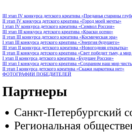
III этап IV конкурса детского креатива «Преданья старины глу
II этап IV конкурса детского креатива «Город моей мечты»
I этап IV конкурса детского креатива «Символ России»
III этап III конкурса детского креатива «Краски осени»
II этап III конкурса детского креатива «Космическая эра»
I этап III конкурса детского креатива «Энергия будущего»
III этап II конкурса детского креатива «Новогодняя открытка»
II этап II конкурса детского креатива «Свет победит тьму, а ми
I этап II конкурса детского креатива «Будущее России»
III этап I конкурса детского креатива «Сохраним наш мир чист
II этап I конкурса детского креатива «Скажи наркотика нет»
ФОТОГРАФИИ ПОБЕДИТЕЛЕЙ
Партнеры
Санкт-Петербургский с
Региональная обществе