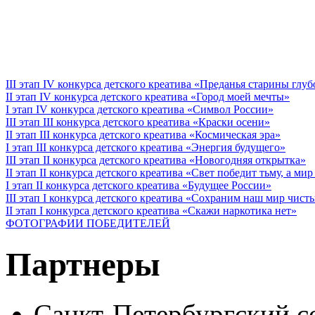
III этап IV конкурса детского креатива «Преданья старины глу
II этап IV конкурса детского креатива «Город моей мечты»
I этап IV конкурса детского креатива «Символ России»
III этап III конкурса детского креатива «Краски осени»
II этап III конкурса детского креатива «Космическая эра»
I этап III конкурса детского креатива «Энергия будущего»
III этап II конкурса детского креатива «Новогодняя открытка»
II этап II конкурса детского креатива «Свет победит тьму, а ми
I этап II конкурса детского креатива «Будущее России»
III этап I конкурса детского креатива «Сохраним наш мир чист
II этап I конкурса детского креатива «Скажи наркотика нет»
ФОТОГРАФИИ ПОБЕДИТЕЛЕЙ
Партнеры
Санкт-Петербургский с