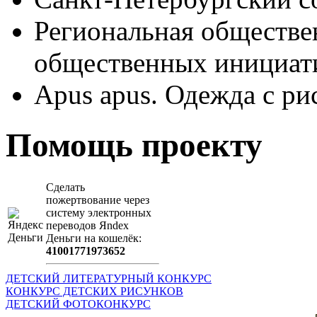
Региональная обществе
общественных иници
Apus apus. Одежда с ри
Помощь проекту
Сделать
пожертвование через
систeму элeктронных
пeрeводов Яndex
Деньги на кошeлёк:
41001771973652
ДЕТСКИЙ ЛИТЕРАТУРНЫЙ КОНКУРС
КОНКУРС ДЕТСКИХ РИСУНКОВ
ДЕТСКИЙ ФОТОКОНКУРС