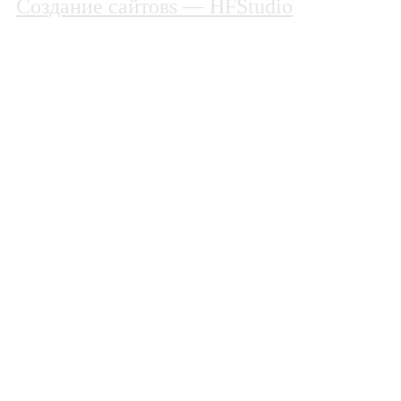
Создание сайтовs
— HFStudio