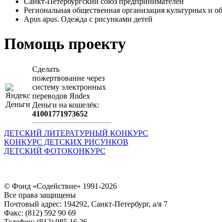
Санкт-Петербургский союз предпринимателей
Региональная общественная организация культурных 
Apus apus. Одежда с рисунками детей
Помощь проекту
Сделать
пожертвование через
систeму элeктронных
пeрeводов Яndex
Деньги на кошeлёк:
41001771973652
ДЕТСКИЙ ЛИТЕРАТУРНЫЙ КОНКУРС
КОНКУРС ДЕТСКИХ РИСУНКОВ
ДЕТСКИЙ ФОТОКОНКУРС
© Фонд «Содействие» 1991-2026
Все права защищены
Почтовый адрес: 194292, Санкт-Петербург, а/я 7
Факс: (812) 592 90 69
Телефон: (812) 985 16 26