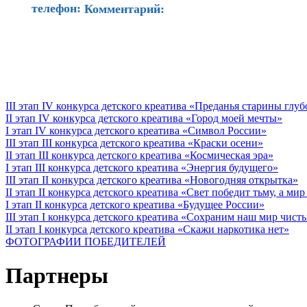
телефон:
Комментарий:
III этап IV конкурса детского креатива «Преданья старины глу
II этап IV конкурса детского креатива «Город моей мечты»
I этап IV конкурса детского креатива «Символ России»
III этап III конкурса детского креатива «Краски осени»
II этап III конкурса детского креатива «Космическая эра»
I этап III конкурса детского креатива «Энергия будущего»
III этап II конкурса детского креатива «Новогодняя открытка»
II этап II конкурса детского креатива «Свет победит тьму, а ми
I этап II конкурса детского креатива «Будущее России»
III этап I конкурса детского креатива «Сохраним наш мир чист
II этап I конкурса детского креатива «Скажи наркотика нет»
ФОТОГРАФИИ ПОБЕДИТЕЛЕЙ
Партнеры