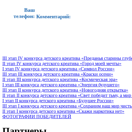
Ваш
телефон:
Комментарий:
III этап IV конкурса детского креатива «Преданья старины глу
II этап IV конкурса детского креатива «Город моей мечты»
I этап IV конкурса детского креатива «Символ России»
III этап III конкурса детского креатива «Краски осени»
II этап III конкурса детского креатива «Космическая эра»
I этап III конкурса детского креатива «Энергия будущего»
III этап II конкурса детского креатива «Новогодняя открытка»
II этап II конкурса детского креатива «Свет победит тьму, а ми
I этап II конкурса детского креатива «Будущее России»
III этап I конкурса детского креатива «Сохраним наш мир чист
II этап I конкурса детского креатива «Скажи наркотика нет»
ФОТОГРАФИИ ПОБЕДИТЕЛЕЙ
Партнеры