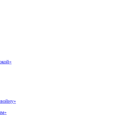
бокой»
р войну»
ым»