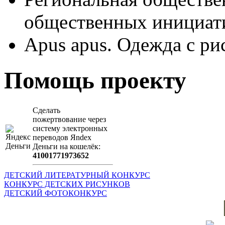
общественных иници
Apus apus. Одежда с ри
Помощь проекту
Сделать
пожертвование через
систeму элeктронных
пeрeводов Яndex
Деньги на кошeлёк:
41001771973652
ДЕТСКИЙ ЛИТЕРАТУРНЫЙ КОНКУРС
КОНКУРС ДЕТСКИХ РИСУНКОВ
ДЕТСКИЙ ФОТОКОНКУРС