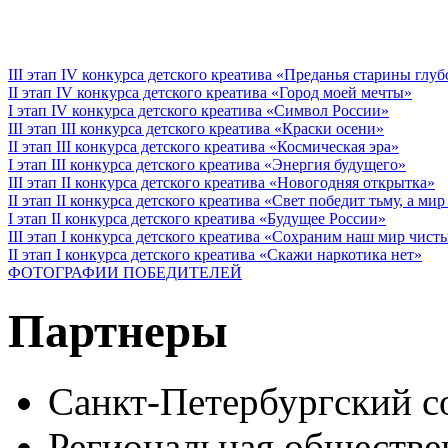
III этап IV конкурса детского креатива «Преданья старины глу
II этап IV конкурса детского креатива «Город моей мечты»
I этап IV конкурса детского креатива «Символ России»
III этап III конкурса детского креатива «Краски осени»
II этап III конкурса детского креатива «Космическая эра»
I этап III конкурса детского креатива «Энергия будущего»
III этап II конкурса детского креатива «Новогодняя открытка»
II этап II конкурса детского креатива «Свет победит тьму, а ми
I этап II конкурса детского креатива «Будущее России»
III этап I конкурса детского креатива «Сохраним наш мир чист
II этап I конкурса детского креатива «Скажи наркотика нет»
ФОТОГРАФИИ ПОБЕДИТЕЛЕЙ
Партнеры
Санкт-Петербургский с
Региональная обществе