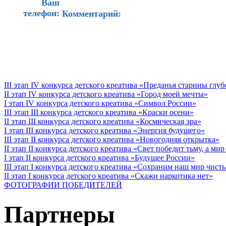
Ваш
телефон:
Комментарий:
III этап IV конкурса детского креатива «Преданья старины глу
II этап IV конкурса детского креатива «Город моей мечты»
I этап IV конкурса детского креатива «Символ России»
III этап III конкурса детского креатива «Краски осени»
II этап III конкурса детского креатива «Космическая эра»
I этап III конкурса детского креатива «Энергия будущего»
III этап II конкурса детского креатива «Новогодняя открытка»
II этап II конкурса детского креатива «Свет победит тьму, а ми
I этап II конкурса детского креатива «Будущее России»
III этап I конкурса детского креатива «Сохраним наш мир чист
II этап I конкурса детского креатива «Скажи наркотика нет»
ФОТОГРАФИИ ПОБЕДИТЕЛЕЙ
Партнеры