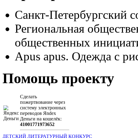
Санкт-Петербургский с
Региональная обществе
общественных иници
Apus apus. Одежда с ри
Помощь проекту
Сделать
пожертвование через
систeму элeктронных
пeрeводов Яndex
Деньги на кошeлёк:
41001771973652
ДЕТСКИЙ ЛИТЕРАТУРНЫЙ КОНКУРС