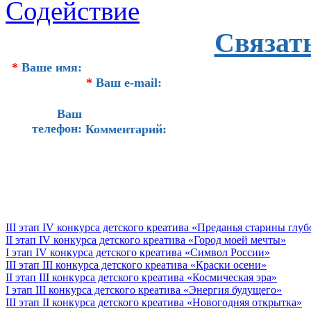
Связат
*
Ваше имя:
*
Ваш e-mail:
Ваш
телефон:
Комментарий:
III этап IV конкурса детского креатива «Преданья старины глу
II этап IV конкурса детского креатива «Город моей мечты»
I этап IV конкурса детского креатива «Символ России»
III этап III конкурса детского креатива «Краски осени»
II этап III конкурса детского креатива «Космическая эра»
I этап III конкурса детского креатива «Энергия будущего»
III этап II конкурса детского креатива «Новогодняя открытка»