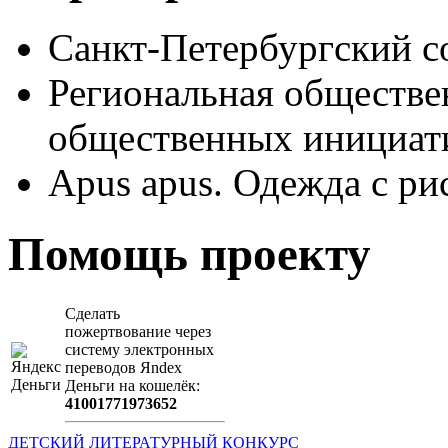
Санкт-Петербургский с
Региональная обществе
общественных иници
Apus apus. Одежда с ри
Помощь проекту
Сделать
пожертвование через
систeму элeктронных
пeрeводов Яndex
Деньги на кошeлёк:
41001771973652
ДЕТСКИЙ ЛИТЕРАТУРНЫЙ КОНКУРС