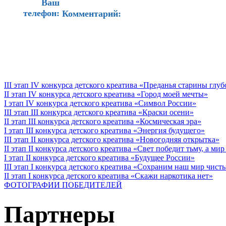
Ваш
телефон:
Комментарий:
III этап IV конкурса детского креатива «Преданья старины глу
II этап IV конкурса детского креатива «Город моей мечты»
I этап IV конкурса детского креатива «Символ России»
III этап III конкурса детского креатива «Краски осени»
II этап III конкурса детского креатива «Космическая эра»
I этап III конкурса детского креатива «Энергия будущего»
III этап II конкурса детского креатива «Новогодняя открытка»
II этап II конкурса детского креатива «Свет победит тьму, а ми
I этап II конкурса детского креатива «Будущее России»
III этап I конкурса детского креатива «Сохраним наш мир чист
II этап I конкурса детского креатива «Скажи наркотика нет»
ФОТОГРАФИИ ПОБЕДИТЕЛЕЙ
Партнеры