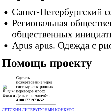
Санкт-Петербургский с
Региональная обществе
общественных иници
Apus apus. Одежда с ри
Помощь проекту
Сделать
пожертвование через
систeму элeктронных
пeрeводов Яndex
Деньги на кошeлёк:
41001771973652
ДЕТСКИЙ ЛИТЕРАТУРНЫЙ КОНКУРС