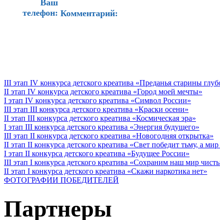
Ваш
телефон:
Комментарий:
III этап IV конкурса детского креатива «Преданья старины глу
II этап IV конкурса детского креатива «Город моей мечты»
I этап IV конкурса детского креатива «Символ России»
III этап III конкурса детского креатива «Краски осени»
II этап III конкурса детского креатива «Космическая эра»
I этап III конкурса детского креатива «Энергия будущего»
III этап II конкурса детского креатива «Новогодняя открытка»
II этап II конкурса детского креатива «Свет победит тьму, а ми
I этап II конкурса детского креатива «Будущее России»
III этап I конкурса детского креатива «Сохраним наш мир чист
II этап I конкурса детского креатива «Скажи наркотика нет»
ФОТОГРАФИИ ПОБЕДИТЕЛЕЙ
Партнеры