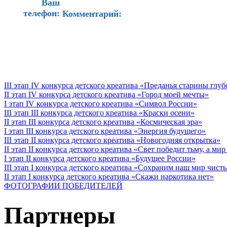
Ваш
телефон:
Комментарий:
III этап IV конкурса детского креатива «Преданья старины глу
II этап IV конкурса детского креатива «Город моей мечты»
I этап IV конкурса детского креатива «Символ России»
III этап III конкурса детского креатива «Краски осени»
II этап III конкурса детского креатива «Космическая эра»
I этап III конкурса детского креатива «Энергия будущего»
III этап II конкурса детского креатива «Новогодняя открытка»
II этап II конкурса детского креатива «Свет победит тьму, а ми
I этап II конкурса детского креатива «Будущее России»
III этап I конкурса детского креатива «Сохраним наш мир чист
II этап I конкурса детского креатива «Скажи наркотика нет»
ФОТОГРАФИИ ПОБЕДИТЕЛЕЙ
Партнеры