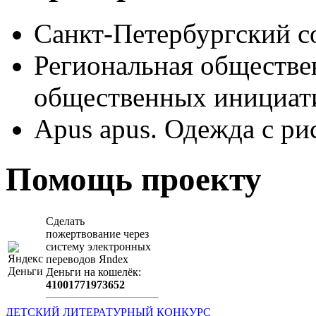
Санкт-Петербургский с
Региональная обществе
общественных иници
Apus apus. Одежда с ри
Помощь проекту
Сделать
пожертвование через
систeму элeктронных
пeрeводов Яndex
Деньги на кошeлёк:
41001771973652
ДЕТСКИЙ ЛИТЕРАТУРНЫЙ КОНКУРС