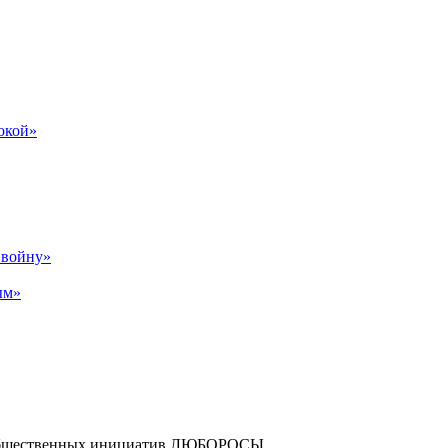
бокой»
р войну»
ым»
и общественных инициатив ЛЮБОРОСЫ