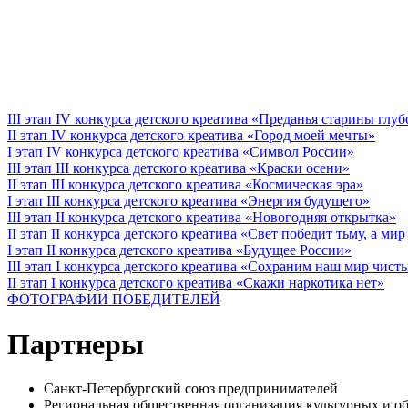
III этап IV конкурса детского креатива «Преданья старины глу
II этап IV конкурса детского креатива «Город моей мечты»
I этап IV конкурса детского креатива «Символ России»
III этап III конкурса детского креатива «Краски осени»
II этап III конкурса детского креатива «Космическая эра»
I этап III конкурса детского креатива «Энергия будущего»
III этап II конкурса детского креатива «Новогодняя открытка»
II этап II конкурса детского креатива «Свет победит тьму, а ми
I этап II конкурса детского креатива «Будущее России»
III этап I конкурса детского креатива «Сохраним наш мир чист
II этап I конкурса детского креатива «Скажи наркотика нет»
ФОТОГРАФИИ ПОБЕДИТЕЛЕЙ
Партнеры
Санкт-Петербургский союз предпринимателей
Региональная общественная организация культурных 