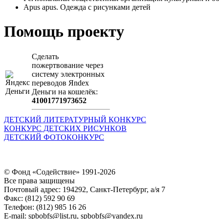
Apus apus. Одежда с рисунками детей
Помощь проекту
Сделать
пожертвование через
систeму элeктронных
пeрeводов Яndex
Деньги на кошeлёк:
41001771973652
ДЕТСКИЙ ЛИТЕРАТУРНЫЙ КОНКУРС
КОНКУРС ДЕТСКИХ РИСУНКОВ
ДЕТСКИЙ ФОТОКОНКУРС
© Фонд «Содействие» 1991-2026
Все права защищены
Почтовый адрес: 194292, Санкт-Петербург, а/я 7
Факс: (812) 592 90 69
Телефон: (812) 985 16 26
E-mail: spbobfs@list.ru, spbobfs@yandex.ru