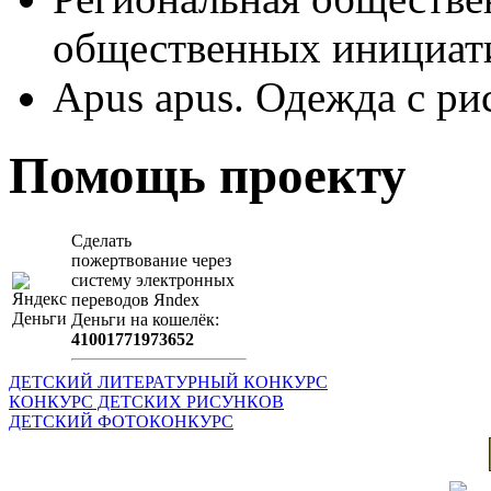
общественных иници
Apus apus. Одежда с ри
Помощь проекту
Сделать
пожертвование через
систeму элeктронных
пeрeводов Яndex
Деньги на кошeлёк:
41001771973652
ДЕТСКИЙ ЛИТЕРАТУРНЫЙ КОНКУРС
КОНКУРС ДЕТСКИХ РИСУНКОВ
ДЕТСКИЙ ФОТОКОНКУРС