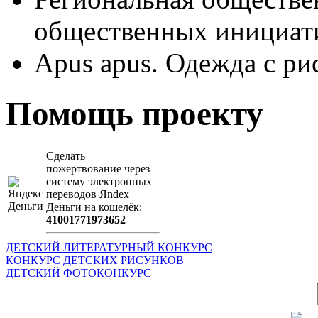
общественных иници
Apus apus. Одежда с ри
Помощь проекту
Сделать
пожертвование через
систeму элeктронных
пeрeводов Яndex
Деньги на кошeлёк:
41001771973652
ДЕТСКИЙ ЛИТЕРАТУРНЫЙ КОНКУРС
КОНКУРС ДЕТСКИХ РИСУНКОВ
ДЕТСКИЙ ФОТОКОНКУРС