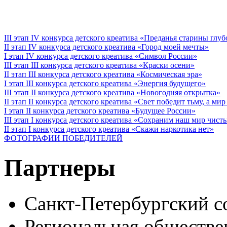
III этап IV конкурса детского креатива «Преданья старины глу
II этап IV конкурса детского креатива «Город моей мечты»
I этап IV конкурса детского креатива «Символ России»
III этап III конкурса детского креатива «Краски осени»
II этап III конкурса детского креатива «Космическая эра»
I этап III конкурса детского креатива «Энергия будущего»
III этап II конкурса детского креатива «Новогодняя открытка»
II этап II конкурса детского креатива «Свет победит тьму, а ми
I этап II конкурса детского креатива «Будущее России»
III этап I конкурса детского креатива «Сохраним наш мир чист
II этап I конкурса детского креатива «Скажи наркотика нет»
ФОТОГРАФИИ ПОБЕДИТЕЛЕЙ
Партнеры
Санкт-Петербургский с
Региональная обществе