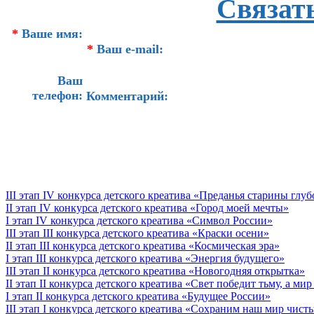
Связат
*
Ваше имя:
*
Ваш e-mail:
Ваш
телефон:
Комментарий:
III этап IV конкурса детского креатива «Преданья старины глу
II этап IV конкурса детского креатива «Город моей мечты»
I этап IV конкурса детского креатива «Символ России»
III этап III конкурса детского креатива «Краски осени»
II этап III конкурса детского креатива «Космическая эра»
I этап III конкурса детского креатива «Энергия будущего»
III этап II конкурса детского креатива «Новогодняя открытка»
II этап II конкурса детского креатива «Свет победит тьму, а ми
I этап II конкурса детского креатива «Будущее России»
III этап I конкурса детского креатива «Сохраним наш мир чист