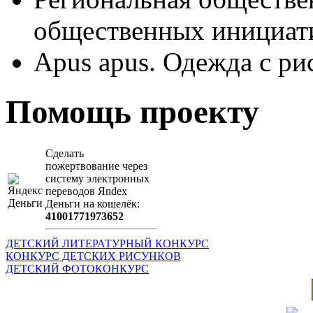
общественных иници
Apus apus. Одежда с ри
Помощь проекту
Сделать
пожертвование через
систeму элeктронных
пeрeводов Яndex
Деньги на кошeлёк:
41001771973652
ДЕТСКИЙ ЛИТЕРАТУРНЫЙ КОНКУРС
КОНКУРС ДЕТСКИХ РИСУНКОВ
ДЕТСКИЙ ФОТОКОНКУРС