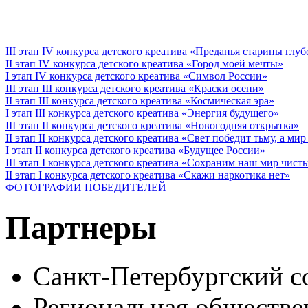
III этап IV конкурса детского креатива «Преданья старины глу
II этап IV конкурса детского креатива «Город моей мечты»
I этап IV конкурса детского креатива «Символ России»
III этап III конкурса детского креатива «Краски осени»
II этап III конкурса детского креатива «Космическая эра»
I этап III конкурса детского креатива «Энергия будущего»
III этап II конкурса детского креатива «Новогодняя открытка»
II этап II конкурса детского креатива «Свет победит тьму, а ми
I этап II конкурса детского креатива «Будущее России»
III этап I конкурса детского креатива «Сохраним наш мир чист
II этап I конкурса детского креатива «Скажи наркотика нет»
ФОТОГРАФИИ ПОБЕДИТЕЛЕЙ
Партнеры
Санкт-Петербургский с
Региональная обществе