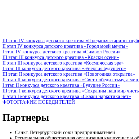
III этап IV конкурса детского креатива «Преданья старины глу
II этап IV конкурса детского креатива «Город моей мечты»
I этап IV конкурса детского креатива «Символ России»
III этап III конкурса детского креатива «Краски осени»
II этап III конкурса детского креатива «Космическая эра»
I этап III конкурса детского креатива «Энергия будущего»
III этап II конкурса детского креатива «Новогодняя открытка»
II этап II конкурса детского креатива «Свет победит тьму, а ми
I этап II конкурса детского креатива «Будущее России»
III этап I конкурса детского креатива «Сохраним наш мир чист
II этап I конкурса детского креатива «Скажи наркотика нет»
ФОТОГРАФИИ ПОБЕДИТЕЛЕЙ
Партнеры
Санкт-Петербургский союз предпринимателей
Региональная общественная организация культурных 