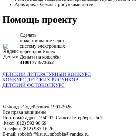
Apus apus. Одежда с рисунками детей
Помощь проекту
Сделать
пожертвование через
систeму элeктронных
пeрeводов Яndex
Деньги на кошeлёк:
41001771973652
ДЕТСКИЙ ЛИТЕРАТУРНЫЙ КОНКУРС
КОНКУРС ДЕТСКИХ РИСУНКОВ
ДЕТСКИЙ ФОТОКОНКУРС
© Фонд «Содействие» 1991-2026
Все права защищены
Почтовый адрес: 194292, Санкт-Петербург, а/я 7
Факс: (812) 592 90 69
Телефон: (812) 985 16 26
E-mail: spbobfs@list.ru, spbobfs@yandex.ru