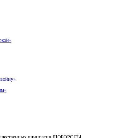
бокой»
р войну»
ым»
и общественных инициатив ЛЮБОРОСЫ