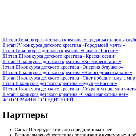
III этап IV конкурса детского креатива «Преданья старины глу
II этап IV конкурса детского креатива «Город моей мечты»
I этап IV конкурса детского креатива «Символ России»
III этап III конкурса детского креатива «Краски осени»
II этап III конкурса детского креатива «Космическая эра»
I этап III конкурса детского креатива «Энергия будущего»
III этап II конкурса детского креатива «Новогодняя открытка»
II этап II конкурса детского креатива «Свет победит тьму, а ми
I этап II конкурса детского креатива «Будущее России»
III этап I конкурса детского креатива «Сохраним наш мир чист
II этап I конкурса детского креатива «Скажи наркотика нет»
ФОТОГРАФИИ ПОБЕДИТЕЛЕЙ
Партнеры
Санкт-Петербургский союз предпринимателей
Региональная общественная организация культурных 