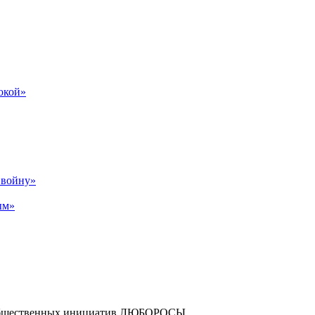
бокой»
р войну»
ым»
и общественных инициатив ЛЮБОРОСЫ