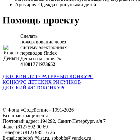
Apus apus. Одежда с рисунками детей
Помощь проекту
Сделать
пожертвование через
систeму элeктронных
пeрeводов Яndex
Деньги на кошeлёк:
41001771973652
ДЕТСКИЙ ЛИТЕРАТУРНЫЙ КОНКУРС
КОНКУРС ДЕТСКИХ РИСУНКОВ
ДЕТСКИЙ ФОТОКОНКУРС
© Фонд «Содействие» 1991-2026
Все права защищены
Почтовый адрес: 194292, Санкт-Петербург, а/я 7
Факс: (812) 592 90 69
Телефон: (812) 985 16 26
E-mail: spbobfs@list.ru, spbobfs@yandex.ru