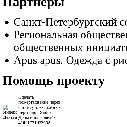
Партнеры
Санкт-Петербургский с
Региональная обществе
общественных иници
Apus apus. Одежда с ри
Помощь проекту
Сделать
пожертвование через
систeму элeктронных
пeрeводов Яndex
Деньги на кошeлёк:
41001771973652