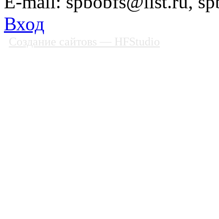
E-mail: spbobfs@list.ru, 
Вход
Создание сайтовs
— HFStudio