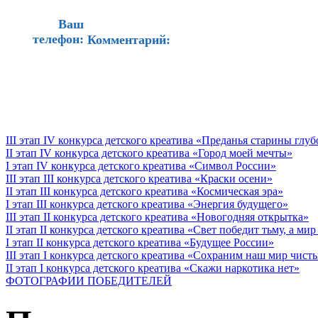
Ваш
телефон:
Комментарий:
III этап IV конкурса детского креатива «Преданья старины глу
II этап IV конкурса детского креатива «Город моей мечты»
I этап IV конкурса детского креатива «Символ России»
III этап III конкурса детского креатива «Краски осени»
II этап III конкурса детского креатива «Космическая эра»
I этап III конкурса детского креатива «Энергия будущего»
III этап II конкурса детского креатива «Новогодняя открытка»
II этап II конкурса детского креатива «Свет победит тьму, а ми
I этап II конкурса детского креатива «Будущее России»
III этап I конкурса детского креатива «Сохраним наш мир чист
II этап I конкурса детского креатива «Скажи наркотика нет»
ФОТОГРАФИИ ПОБЕДИТЕЛЕЙ