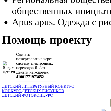
общественных иници
Apus apus. Одежда с ри
Помощь проекту
Сделать
пожертвование через
систeму элeктронных
пeрeводов Яndex
Деньги на кошeлёк:
41001771973652
ДЕТСКИЙ ЛИТЕРАТУРНЫЙ КОНКУРС
КОНКУРС ДЕТСКИХ РИСУНКОВ
ДЕТСКИЙ ФОТОКОНКУРС