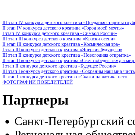
III этап IV конкурса детского креатива «Преданья старины глу
II этап IV конкурса детского креатива «Город моей мечты»
I этап IV конкурса детского креатива «Символ России»
III этап III конкурса детского креатива «Краски осени»
II этап III конкурса детского креатива «Космическая эра»
I этап III конкурса детского креатива «Энергия будущего»
III этап II конкурса детского креатива «Новогодняя открытка»
II этап II конкурса детского креатива «Свет победит тьму, а ми
I этап II конкурса детского креатива «Будущее России»
III этап I конкурса детского креатива «Сохраним наш мир чист
II этап I конкурса детского креатива «Скажи наркотика нет»
ФОТОГРАФИИ ПОБЕДИТЕЛЕЙ
Партнеры
Санкт-Петербургский с
Региональная обществе