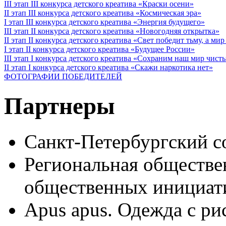
III этап III конкурса детского креатива «Краски осени»
II этап III конкурса детского креатива «Космическая эра»
I этап III конкурса детского креатива «Энергия будущего»
III этап II конкурса детского креатива «Новогодняя открытка»
II этап II конкурса детского креатива «Свет победит тьму, а ми
I этап II конкурса детского креатива «Будущее России»
III этап I конкурса детского креатива «Сохраним наш мир чист
II этап I конкурса детского креатива «Скажи наркотика нет»
ФОТОГРАФИИ ПОБЕДИТЕЛЕЙ
Партнеры
Санкт-Петербургский с
Региональная обществе
общественных иници
Apus apus. Одежда с ри