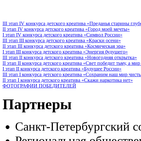
III этап IV конкурса детского креатива «Преданья старины глу
II этап IV конкурса детского креатива «Город моей мечты»
I этап IV конкурса детского креатива «Символ России»
III этап III конкурса детского креатива «Краски осени»
II этап III конкурса детского креатива «Космическая эра»
I этап III конкурса детского креатива «Энергия будущего»
III этап II конкурса детского креатива «Новогодняя открытка»
II этап II конкурса детского креатива «Свет победит тьму, а ми
I этап II конкурса детского креатива «Будущее России»
III этап I конкурса детского креатива «Сохраним наш мир чист
II этап I конкурса детского креатива «Скажи наркотика нет»
ФОТОГРАФИИ ПОБЕДИТЕЛЕЙ
Партнеры
Санкт-Петербургский с
Региональная обществе