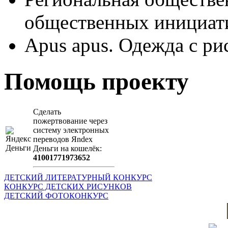
общественных иници
Apus apus. Одежда с ри
Помощь проекту
Сделать
пожертвование через
систeму элeктронных
пeрeводов Яndex
Деньги на кошeлёк:
41001771973652
ДЕТСКИЙ ЛИТЕРАТУРНЫЙ КОНКУРС
КОНКУРС ДЕТСКИХ РИСУНКОВ
ДЕТСКИЙ ФОТОКОНКУРС