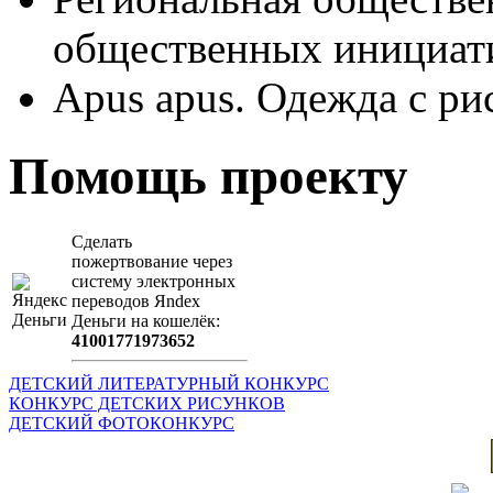
общественных иници
Apus apus. Одежда с ри
Помощь проекту
Сделать
пожертвование через
систeму элeктронных
пeрeводов Яndex
Деньги на кошeлёк:
41001771973652
ДЕТСКИЙ ЛИТЕРАТУРНЫЙ КОНКУРС
КОНКУРС ДЕТСКИХ РИСУНКОВ
ДЕТСКИЙ ФОТОКОНКУРС