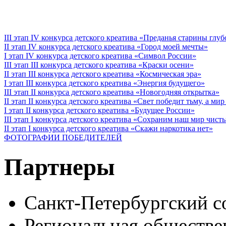
III этап IV конкурса детского креатива «Преданья старины глу
II этап IV конкурса детского креатива «Город моей мечты»
I этап IV конкурса детского креатива «Символ России»
III этап III конкурса детского креатива «Краски осени»
II этап III конкурса детского креатива «Космическая эра»
I этап III конкурса детского креатива «Энергия будущего»
III этап II конкурса детского креатива «Новогодняя открытка»
II этап II конкурса детского креатива «Свет победит тьму, а ми
I этап II конкурса детского креатива «Будущее России»
III этап I конкурса детского креатива «Сохраним наш мир чист
II этап I конкурса детского креатива «Скажи наркотика нет»
ФОТОГРАФИИ ПОБЕДИТЕЛЕЙ
Партнеры
Санкт-Петербургский с
Региональная обществе