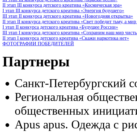
II этап III конкурса детского креатива «Космическая эра»
I этап III конкурса детского креатива «Энергия будущего»
III этап II конкурса детского креатива «Новогодняя открытка»
II этап II конкурса детского креатива «Свет победит тьму, а ми
I этап II конкурса детского креатива «Будущее России»
III этап I конкурса детского креатива «Сохраним наш мир чист
II этап I конкурса детского креатива «Скажи наркотика нет»
ФОТОГРАФИИ ПОБЕДИТЕЛЕЙ
Партнеры
Санкт-Петербургский с
Региональная обществе
общественных иници
Apus apus. Одежда с ри