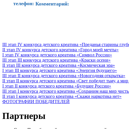
телефон:
Комментарий:
III этап IV конкурса детского креатива «Преданья старины глу
II этап IV конкурса детского креатива «Город моей мечты»
I этап IV конкурса детского креатива «Символ России»
III этап III конкурса детского креатива «Краски осени»
II этап III конкурса детского креатива «Космическая эра»
I этап III конкурса детского креатива «Энергия будущего»
III этап II конкурса детского креатива «Новогодняя открытка»
II этап II конкурса детского креатива «Свет победит тьму, а ми
I этап II конкурса детского креатива «Будущее России»
III этап I конкурса детского креатива «Сохраним наш мир чист
II этап I конкурса детского креатива «Скажи наркотика нет»
ФОТОГРАФИИ ПОБЕДИТЕЛЕЙ
Партнеры