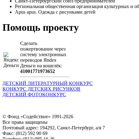
Санкт-Петербургский союз предпринимателей
Региональная общественная организация культурных 
Apus apus. Одежда с рисунками детей
Помощь проекту
Сделать
пожертвование через
систeму элeктронных
пeрeводов Яndex
Деньги на кошeлёк:
41001771973652
ДЕТСКИЙ ЛИТЕРАТУРНЫЙ КОНКУРС
КОНКУРС ДЕТСКИХ РИСУНКОВ
ДЕТСКИЙ ФОТОКОНКУРС
© Фонд «Содействие» 1991-2026
Все права защищены
Почтовый адрес: 194292, Санкт-Петербург, а/я 7
Факс: (812) 592 90 69
Телефон: (812) 985 16 26