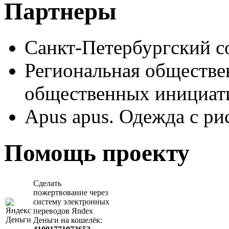
Партнеры
Санкт-Петербургский с
Региональная обществе
общественных иници
Apus apus. Одежда с ри
Помощь проекту
Сделать
пожертвование через
систeму элeктронных
пeрeводов Яndex
Деньги на кошeлёк: