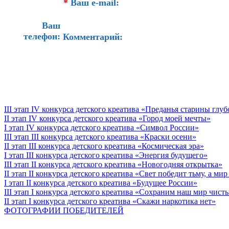
*
Ваш e-mail:
Ваш
телефон:
Комментарий:
III этап IV конкурса детского креатива «Преданья старины глу
II этап IV конкурса детского креатива «Город моей мечты»
I этап IV конкурса детского креатива «Символ России»
III этап III конкурса детского креатива «Краски осени»
II этап III конкурса детского креатива «Космическая эра»
I этап III конкурса детского креатива «Энергия будущего»
III этап II конкурса детского креатива «Новогодняя открытка»
II этап II конкурса детского креатива «Свет победит тьму, а ми
I этап II конкурса детского креатива «Будущее России»
III этап I конкурса детского креатива «Сохраним наш мир чист
II этап I конкурса детского креатива «Скажи наркотика нет»
ФОТОГРАФИИ ПОБЕДИТЕЛЕЙ