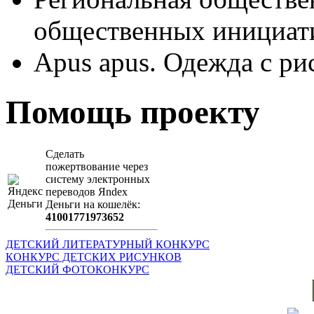
общественных иници
Apus apus. Одежда с ри
Помощь проекту
Сделать
пожертвование через
систeму элeктронных
пeрeводов Яndex
Деньги на кошeлёк:
41001771973652
ДЕТСКИЙ ЛИТЕРАТУРНЫЙ КОНКУРС
КОНКУРС ДЕТСКИХ РИСУНКОВ
ДЕТСКИЙ ФОТОКОНКУРС