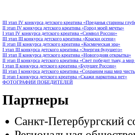
III этап IV конкурса детского креатива «Преданья старины глу
II этап IV конкурса детского креатива «Город моей мечты»
I этап IV конкурса детского креатива «Символ России»
III этап III конкурса детского креатива «Краски осени»
II этап III конкурса детского креатива «Космическая эра»
I этап III конкурса детского креатива «Энергия будущего»
III этап II конкурса детского креатива «Новогодняя открытка»
II этап II конкурса детского креатива «Свет победит тьму, а ми
I этап II конкурса детского креатива «Будущее России»
III этап I конкурса детского креатива «Сохраним наш мир чист
II этап I конкурса детского креатива «Скажи наркотика нет»
ФОТОГРАФИИ ПОБЕДИТЕЛЕЙ
Партнеры
Санкт-Петербургский с
Региональная обществе