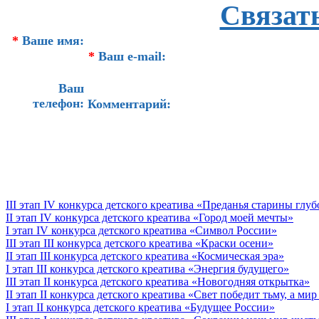
Связат
*
Ваше имя:
*
Ваш e-mail:
Ваш
телефон:
Комментарий:
III этап IV конкурса детского креатива «Преданья старины глу
II этап IV конкурса детского креатива «Город моей мечты»
I этап IV конкурса детского креатива «Символ России»
III этап III конкурса детского креатива «Краски осени»
II этап III конкурса детского креатива «Космическая эра»
I этап III конкурса детского креатива «Энергия будущего»
III этап II конкурса детского креатива «Новогодняя открытка»
II этап II конкурса детского креатива «Свет победит тьму, а ми
I этап II конкурса детского креатива «Будущее России»