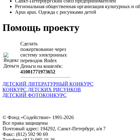
Санкт-Петербургский союз предпринимателей
Региональная общественная организация культурных 
Apus apus. Одежда с рисунками детей
Помощь проекту
Сделать
пожертвование через
систeму элeктронных
пeрeводов Яndex
Деньги на кошeлёк:
41001771973652
ДЕТСКИЙ ЛИТЕРАТУРНЫЙ КОНКУРС
КОНКУРС ДЕТСКИХ РИСУНКОВ
ДЕТСКИЙ ФОТОКОНКУРС
© Фонд «Содействие» 1991-2026
Все права защищены
Почтовый адрес: 194292, Санкт-Петербург, а/я 7
Факс: (812) 592 90 69
Телефон: (812) 985 16 26