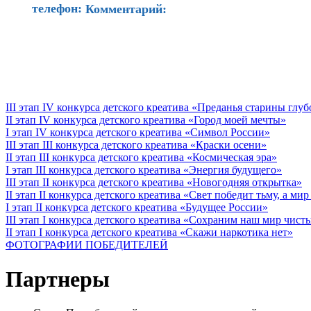
телефон:
Комментарий:
III этап IV конкурса детского креатива «Преданья старины глу
II этап IV конкурса детского креатива «Город моей мечты»
I этап IV конкурса детского креатива «Символ России»
III этап III конкурса детского креатива «Краски осени»
II этап III конкурса детского креатива «Космическая эра»
I этап III конкурса детского креатива «Энергия будущего»
III этап II конкурса детского креатива «Новогодняя открытка»
II этап II конкурса детского креатива «Свет победит тьму, а ми
I этап II конкурса детского креатива «Будущее России»
III этап I конкурса детского креатива «Сохраним наш мир чист
II этап I конкурса детского креатива «Скажи наркотика нет»
ФОТОГРАФИИ ПОБЕДИТЕЛЕЙ
Партнеры