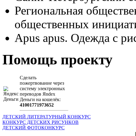
Региональная обществе
общественных иници
Apus apus. Одежда с ри
Помощь проекту
Сделать
пожертвование через
систeму элeктронных
пeрeводов Яndex
Деньги на кошeлёк:
41001771973652
ДЕТСКИЙ ЛИТЕРАТУРНЫЙ КОНКУРС
КОНКУРС ДЕТСКИХ РИСУНКОВ
ДЕТСКИЙ ФОТОКОНКУРС