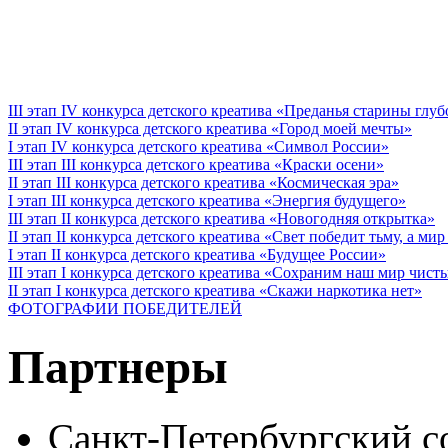
III этап IV конкурса детского креатива «Преданья старины глу
II этап IV конкурса детского креатива «Город моей мечты»
I этап IV конкурса детского креатива «Символ России»
III этап III конкурса детского креатива «Краски осени»
II этап III конкурса детского креатива «Космическая эра»
I этап III конкурса детского креатива «Энергия будущего»
III этап II конкурса детского креатива «Новогодняя открытка»
II этап II конкурса детского креатива «Свет победит тьму, а ми
I этап II конкурса детского креатива «Будущее России»
III этап I конкурса детского креатива «Сохраним наш мир чист
II этап I конкурса детского креатива «Скажи наркотика нет»
ФОТОГРАФИИ ПОБЕДИТЕЛЕЙ
Партнеры
Санкт-Петербургский с