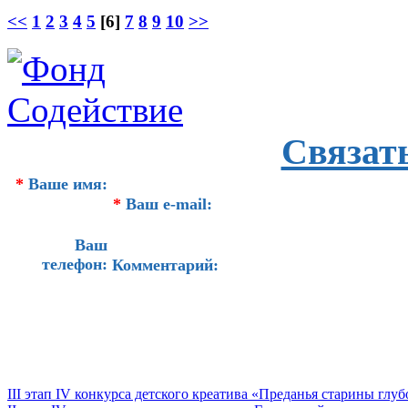
<<
1
2
3
4
5
[6]
7
8
9
10
>>
Связат
*
Ваше имя:
*
Ваш e-mail:
Ваш
телефон:
Комментарий:
III этап IV конкурса детского креатива «Преданья старины глу