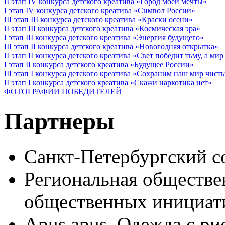
II этап IV конкурса детского креатива «Город моей мечты»
I этап IV конкурса детского креатива «Символ России»
III этап III конкурса детского креатива «Краски осени»
II этап III конкурса детского креатива «Космическая эра»
I этап III конкурса детского креатива «Энергия будущего»
III этап II конкурса детского креатива «Новогодняя открытка»
II этап II конкурса детского креатива «Свет победит тьму, а ми
I этап II конкурса детского креатива «Будущее России»
III этап I конкурса детского креатива «Сохраним наш мир чист
II этап I конкурса детского креатива «Скажи наркотика нет»
ФОТОГРАФИИ ПОБЕДИТЕЛЕЙ
Партнеры
Санкт-Петербургский с
Региональная обществе
общественных иници
Apus apus. Одежда с ри