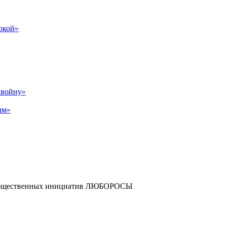
бокой»
р войну»
ым»
и общественных инициатив ЛЮБОРОСЫ