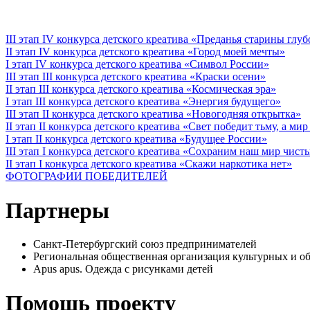
III этап IV конкурса детского креатива «Преданья старины глу
II этап IV конкурса детского креатива «Город моей мечты»
I этап IV конкурса детского креатива «Символ России»
III этап III конкурса детского креатива «Краски осени»
II этап III конкурса детского креатива «Космическая эра»
I этап III конкурса детского креатива «Энергия будущего»
III этап II конкурса детского креатива «Новогодняя открытка»
II этап II конкурса детского креатива «Свет победит тьму, а ми
I этап II конкурса детского креатива «Будущее России»
III этап I конкурса детского креатива «Сохраним наш мир чист
II этап I конкурса детского креатива «Скажи наркотика нет»
ФОТОГРАФИИ ПОБЕДИТЕЛЕЙ
Партнеры
Санкт-Петербургский союз предпринимателей
Региональная общественная организация культурных 
Apus apus. Одежда с рисунками детей
Помощь проекту