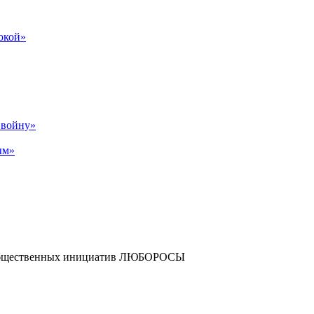
бокой»
р войну»
ым»
и общественных инициатив ЛЮБОРОСЫ