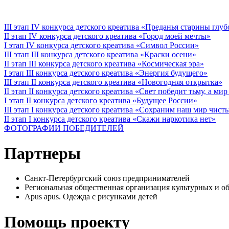
III этап IV конкурса детского креатива «Преданья старины глу
II этап IV конкурса детского креатива «Город моей мечты»
I этап IV конкурса детского креатива «Символ России»
III этап III конкурса детского креатива «Краски осени»
II этап III конкурса детского креатива «Космическая эра»
I этап III конкурса детского креатива «Энергия будущего»
III этап II конкурса детского креатива «Новогодняя открытка»
II этап II конкурса детского креатива «Свет победит тьму, а ми
I этап II конкурса детского креатива «Будущее России»
III этап I конкурса детского креатива «Сохраним наш мир чист
II этап I конкурса детского креатива «Скажи наркотика нет»
ФОТОГРАФИИ ПОБЕДИТЕЛЕЙ
Партнеры
Санкт-Петербургский союз предпринимателей
Региональная общественная организация культурных 
Apus apus. Одежда с рисунками детей
Помощь проекту