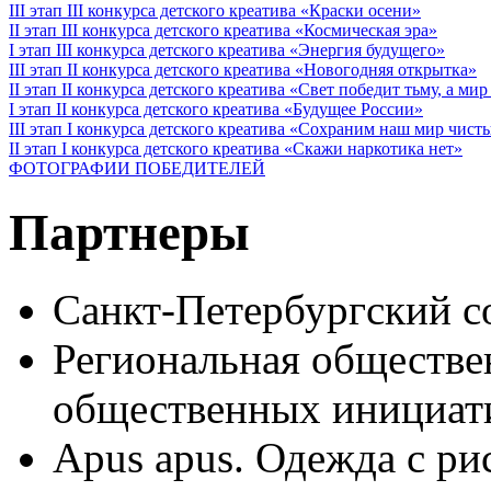
III этап III конкурса детского креатива «Краски осени»
II этап III конкурса детского креатива «Космическая эра»
I этап III конкурса детского креатива «Энергия будущего»
III этап II конкурса детского креатива «Новогодняя открытка»
II этап II конкурса детского креатива «Свет победит тьму, а ми
I этап II конкурса детского креатива «Будущее России»
III этап I конкурса детского креатива «Сохраним наш мир чист
II этап I конкурса детского креатива «Скажи наркотика нет»
ФОТОГРАФИИ ПОБЕДИТЕЛЕЙ
Партнеры
Санкт-Петербургский с
Региональная обществе
общественных иници
Apus apus. Одежда с ри