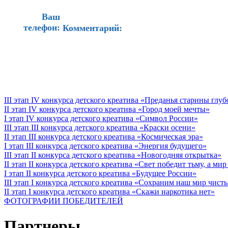
Ваш
телефон:
Комментарий:
III этап IV конкурса детского креатива «Преданья старины глу
II этап IV конкурса детского креатива «Город моей мечты»
I этап IV конкурса детского креатива «Символ России»
III этап III конкурса детского креатива «Краски осени»
II этап III конкурса детского креатива «Космическая эра»
I этап III конкурса детского креатива «Энергия будущего»
III этап II конкурса детского креатива «Новогодняя открытка»
II этап II конкурса детского креатива «Свет победит тьму, а ми
I этап II конкурса детского креатива «Будущее России»
III этап I конкурса детского креатива «Сохраним наш мир чист
II этап I конкурса детского креатива «Скажи наркотика нет»
ФОТОГРАФИИ ПОБЕДИТЕЛЕЙ
Партнеры