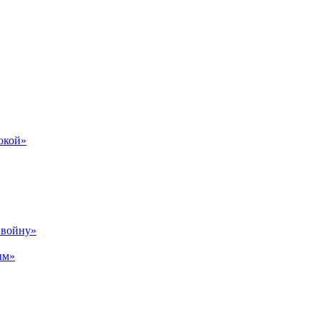
бокой»
р войну»
ым»