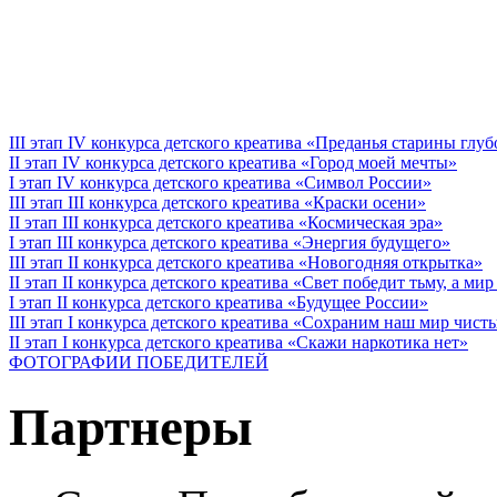
III этап IV конкурса детского креатива «Преданья старины глу
II этап IV конкурса детского креатива «Город моей мечты»
I этап IV конкурса детского креатива «Символ России»
III этап III конкурса детского креатива «Краски осени»
II этап III конкурса детского креатива «Космическая эра»
I этап III конкурса детского креатива «Энергия будущего»
III этап II конкурса детского креатива «Новогодняя открытка»
II этап II конкурса детского креатива «Свет победит тьму, а ми
I этап II конкурса детского креатива «Будущее России»
III этап I конкурса детского креатива «Сохраним наш мир чист
II этап I конкурса детского креатива «Скажи наркотика нет»
ФОТОГРАФИИ ПОБЕДИТЕЛЕЙ
Партнеры