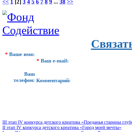
<<
1
[2]
3
4
5
6
7
8
9
...
38
>>
Связат
*
Ваше имя:
*
Ваш e-mail:
Ваш
телефон:
Комментарий:
III этап IV конкурса детского креатива «Преданья старины глу
II этап IV конкурса детского креатива «Город моей мечты»