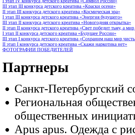
I этап IV конкурса детского креатива «Символ России»
III этап III конкурса детского креатива «Краски осени»
II этап III конкурса детского креатива «Космическая эра»
I этап III конкурса детского креатива «Энергия будущего»
III этап II конкурса детского креатива «Новогодняя открытка»
II этап II конкурса детского креатива «Свет победит тьму, а ми
I этап II конкурса детского креатива «Будущее России»
III этап I конкурса детского креатива «Сохраним наш мир чист
II этап I конкурса детского креатива «Скажи наркотика нет»
ФОТОГРАФИИ ПОБЕДИТЕЛЕЙ
Партнеры
Санкт-Петербургский с
Региональная обществе
общественных иници
Apus apus. Одежда с ри