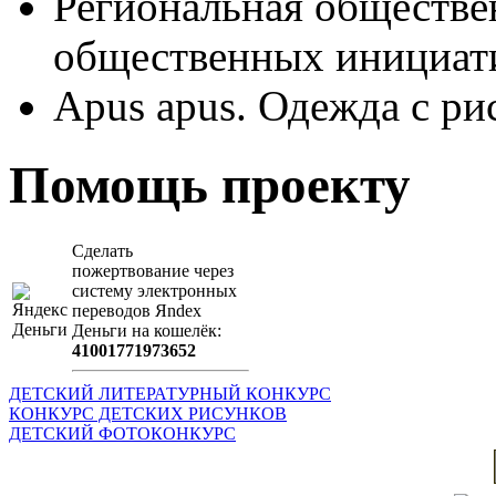
Региональная обществе
общественных иници
Apus apus. Одежда с ри
Помощь проекту
Сделать
пожертвование через
систeму элeктронных
пeрeводов Яndex
Деньги на кошeлёк:
41001771973652
ДЕТСКИЙ ЛИТЕРАТУРНЫЙ КОНКУРС
КОНКУРС ДЕТСКИХ РИСУНКОВ
ДЕТСКИЙ ФОТОКОНКУРС