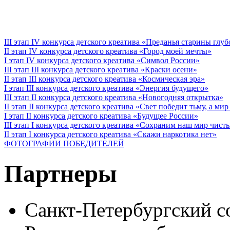
III этап IV конкурса детского креатива «Преданья старины глу
II этап IV конкурса детского креатива «Город моей мечты»
I этап IV конкурса детского креатива «Символ России»
III этап III конкурса детского креатива «Краски осени»
II этап III конкурса детского креатива «Космическая эра»
I этап III конкурса детского креатива «Энергия будущего»
III этап II конкурса детского креатива «Новогодняя открытка»
II этап II конкурса детского креатива «Свет победит тьму, а ми
I этап II конкурса детского креатива «Будущее России»
III этап I конкурса детского креатива «Сохраним наш мир чист
II этап I конкурса детского креатива «Скажи наркотика нет»
ФОТОГРАФИИ ПОБЕДИТЕЛЕЙ
Партнеры
Санкт-Петербургский с