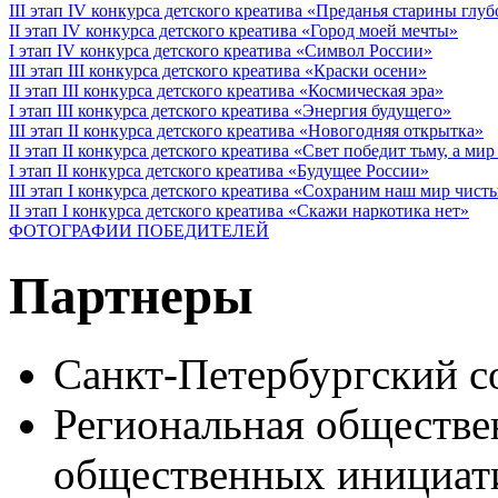
III этап IV конкурса детского креатива «Преданья старины глу
II этап IV конкурса детского креатива «Город моей мечты»
I этап IV конкурса детского креатива «Символ России»
III этап III конкурса детского креатива «Краски осени»
II этап III конкурса детского креатива «Космическая эра»
I этап III конкурса детского креатива «Энергия будущего»
III этап II конкурса детского креатива «Новогодняя открытка»
II этап II конкурса детского креатива «Свет победит тьму, а ми
I этап II конкурса детского креатива «Будущее России»
III этап I конкурса детского креатива «Сохраним наш мир чист
II этап I конкурса детского креатива «Скажи наркотика нет»
ФОТОГРАФИИ ПОБЕДИТЕЛЕЙ
Партнеры
Санкт-Петербургский с
Региональная обществе
общественных иници